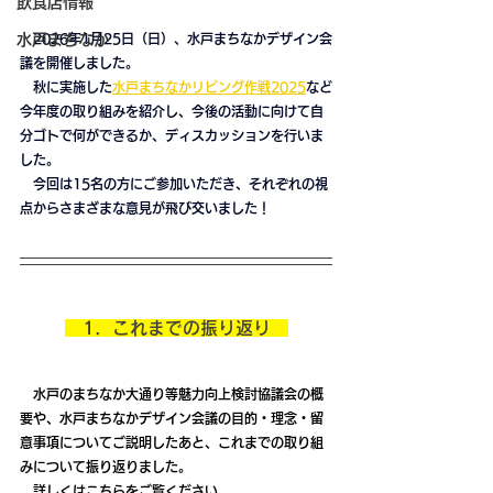
飲食店情報
水戸まちなか
2026年1月25日（日）、水戸まちなかデザイン会
議を開催しました。
　秋に実施した
水戸まちなかリビング作戦2025
など
今年度の取り組みを紹介し、今後の活動に向けて自
分ゴトで何ができるか、ディスカッションを行いま
した。
　今回は15名の方にご参加いただき、
それぞれの視
点からさまざまな意見が飛び交いました！
　1．これまでの振り返り　
　水戸のまちなか大通り等魅力向上検討協議会の概
要や、水戸まちなかデザイン会議の目的・理念・留
意事項についてご説明したあと、これまでの取り組
みについて振り返りました。
　詳しくは
こちら
をご覧ください。