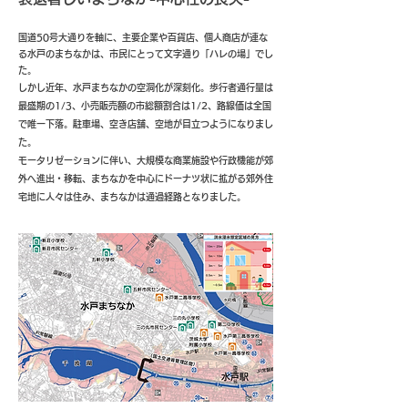
国道50号大通りを軸に、主要企業や百貨店、個人商店が連な
る水戸のまちなかは、市民にとって文字通り「ハレの場」でし
た。
しかし近年、水戸まちなかの空洞化が深刻化。歩行者通行量は
最盛期の1/3、小売販売額の市総額割合は1/2、路線価は全国
で唯一下落。駐車場、空き店舗、空地が目立つようになりまし
た。
モータリゼーションに伴い、大規模な商業施設や行政機能が郊
外へ進出・移転、まちなかを中心にドーナツ状に拡がる郊外住
宅地に人々は住み、まちなかは通過経路となりました。