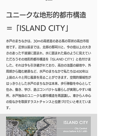
​ユニークな地形的都市構造
＝「ISLAND CITY」
​水戸のまちなかは、30mの高低差のある馬の背状の高台市街
地です。近世以前までは、北部の那珂川と、今の倍以上の大き
さのあった千波湖に囲まれ、水に囲まれた島のように見えてい
ただろうその地形的都市構造を「ISLAND CITY」と名付けま
した。それは今も引き継がれており、高台の法面の緑地や、外
周部から臨む絶景など、水戸のまちなかで私たちは400年以
上前の人々と同じ風景を見ることができます。空間的領域性が
はっきりとした水戸のまちなかは本来、歩行移動を中心として
住み、働き、学び、遊ぶコンパクトな暮らしが実現しやすい場
所。水戸独自のユニークな都市構造を再認識し、車から人中心
の街なかを取戻すラストチャンスと位置づけたいと考えていま
す。