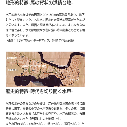
地形的特徴-馬の背状の洪積台地-
水戸のまちなかはその周囲と20～30ｍの高低差があり、城下
町として栄えていたころは水に囲まれた天然の要塞だったのだ
と思います。また、周囲と高低差があるものの、まちなか自体
は平坦であり、今では地震や水害に強い防災拠点とも言える地
形になっています。
（画像：「水戸市洪水ハザードマップ」令和2年7月公表版）
歴史的特徴-時代を切り開く水戸-
現在の水戸のまちなかの基礎は、江戸徳川御三家の城下町に端
を発します。歴史の中での水戸を振り返ると、多くの志士に影
響を与えたとされる「水戸学」の存在や、水戸の御老公、桜田
門外の変といった「世直し」の土地柄です。
また水戸の3ぽい（飽きっぽい・怒りっぽい・理屈っぽい）と