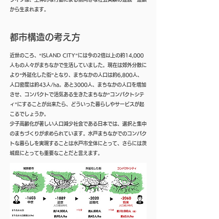
から生まれます。
​都市構造の考え方
近世のころ、“ISLAND CITY”には今の2倍以上の約14,000
人もの人々がまちなかで生活していました。現在は郊外分散に
より“外延化した街”となり、まちなかの人口は約6,800人、
人口密度は約43人/ha。あと3000人、まちなかの人口を増加
させ、コンパクトで活気ある生きたまちなか“コンパクトシテ
ィ”にすることが出来たら、どういった暮らしやサービスが起
こるでしょうか。
少子高齢化が著しい人口減少社会である日本では、選択と集中
のまちづくりが求められています。水戸まちなかでのコンパク
トな暮らしを実現することは水戸市全体にとって、さらには茨
城県にとっても重要なことだと言えます。