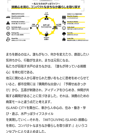
まちを創るのは人。誰もがもつ、何かを変えたり、創造したい
気持ちから、行動が生まれ、まちは元気になる。
私たちが目指す水戸のまちなかは、「誰もが持っている挑戦
心」を育む街である。
地元に関わる人から寄せられた想いをもとに思考をめぐらせて
いると、都市空間には「偶発的な出会い」「予期せぬきっか
け」から、五感が刺激され、アイディアをひらめき、仲間が共
鳴する瞬間があることに気づきました。それは、消費のための
商業モールと違う点だと考えます。
ISLAND CITYを舞台に、車から人中心の、住み・働き・学
び・遊ぶ、水戸っぽライフスタイル
を実現していく―それを、「MITOLIVING ISLAND-挑戦心
を育む、コンパクトなまちなか暮らしを取り戻す-」というコ
ンセプトにとりまとめました。