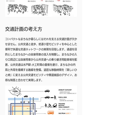
交通計画の考え方
コンパクトなまちなか暮らしにはそれを支える交通計画が欠か
せません。公共交通と徒歩、低速小型モビリティを中心とした
便利で快適な交通ネットワークの実現を目指します。通過を目
的としたまちなかへの自家用車の流入を制限し、まちなかの入
り口周辺には自家用車から公共交通への乗り継ぎ用駐車場を配
置、公共交通は水戸駅-大工町間の重複を避け、まちなかの内
周と外周を循環する路線を整備。退屈な移動時間を「楽しいひ
と時」に変える公共交通モビリティや関連施設のデザイン、お
得な制度と合わせて実現します。