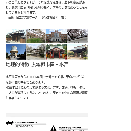
いう言葉もありますが、それは裏を返せば、進取の意気があ
り、義憤に駆られ時代を切り拓く、学問のまちであることを示
しているとも言えます。
（画像：国立公文書データ「1645常陸国水戸城」）
地理的特徴-広域都市圏・水戸-
水戸は東京から約100km圏で宇都宮や前橋、甲府とならぶ広
域都市圏の中心でもあります。
400年以上にわたって歴史や文化、経済、交通、情報、そし
て人口が集積してきたこともあり、歴史・文化的な資源が豊富
に存在しています。