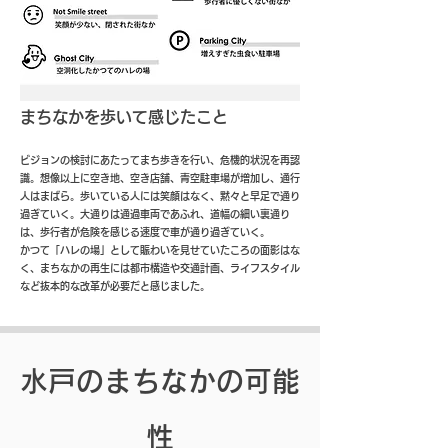
まちなかを歩いて感じたこと
ビジョンの検討にあたってまち歩きを行い、危機的状況を再認
識。想像以上に空き地、空き店舗、青空駐車場が増加し、通行
人はまばら。歩いている人には笑顔はなく、黙々と早足で通り
過ぎていく。大通りは通過車両であふれ、道幅の細い裏通り
は、歩行者が危険を感じる速度で車が通り過ぎていく。
かつて「ハレの場」として賑わいを見せていたころの面影はな
く、まちなかの再生には都市構造や交通計画、ライフスタイル
など抜本的な改革が必要だと感じました。
水戸のまちなかの可能
性