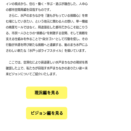
インの視点から、住む・働く・学ぶ・遊ぶが融合した、人中心
の都市空間再編を目指すものです。
さらに、水戸のまちなかを「誰もがもっている挑戦心」を育
む場にしていきたい、という地元に関わる人の想い。単一機能
の商業モールではなく、用途混在した都市だからこそ起こりう
る、市民一人ひとりの“挑戦心”を刺激する空間、そして挑戦を
支える仕組みを作ることで“自分ゴト”として行動を促し、その
行動が共感を呼び新たな挑戦へと連鎖する、魁のまち水戸にふ
さわしい新たな「水戸っぽライフスタイル」を描いています。
ここでは、空洞化により衰退著しい水戸まちなかの現状を再
確認した上で、私たちが目指す水戸まちなかのありたい姿＝未
来ビジョンについてご紹介いたします。
現況編を見る
ビジョン編を見る