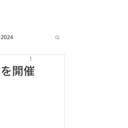
025
組織体制
今後の活動
2024
店情報
議を開催