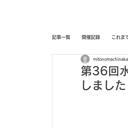
ホーム
未来ビジョン
シテ
記事一覧
開催記録
これま
mitonomachinaka
まちなかチャレンジ2023
第36回
しました
水戸まちなか