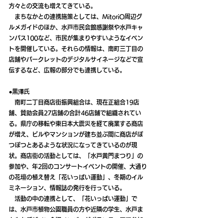
方々との交流も増えてきている。
　まちなかとの連携施策としては、MitoriO周辺グ
ルメガイドのほか、水戸市民会館感謝祭や水戸キャ
ンパス100など、市民が集まりやすいようなイベン
トを開催している。それらの情報は、南町三丁目の
店舗やパークレットのデジタルサイネージなどで宣
伝するなど、広報の部分でも連携している。
●黒澤氏
　南町二丁目商店街振興組合は、現在正組合19店
舗、賛助会員27店舗の合計46店舗で組織されてい
る。県庁の移転や東日本大震災を経て廃業する商店
が増え、ビルやマンションが建ち並ぶ間に商店がぽ
つぽつとあるような状況になってきているのが現
状。商店街の活動としては、「水戸黄門まつり」の
参加や、年2回のコンサートイベントの開催、大通り
の花壇の植え替え「花いっぱい運動」、冬期のイル
ミネーション、情報誌の発行を行っている。
　活動の中の連携として、「花いっぱい運動」で
は、水戸市植物公園職員の方や近隣の学生、水戸ま