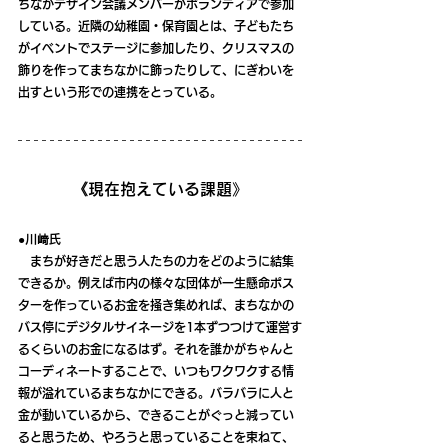
ちなかデザイン会議メンバーがボランティアで参加
している。近隣の幼稚園・保育園とは、子どもたち
がイベントでステージに参加したり、クリスマスの
飾りを作ってまちなかに飾ったりして、にぎわいを
出すという形での連携をとっている。
《現在抱えている課題》
●川﨑氏
　まちが好きだと思う人たちの力をどのように結集
できるか。例えば市内の様々な団体が一生懸命ポス
ターを作っているお金を掻き集めれば、まちなかの
バス停にデジタルサイネージを1本ずつつけて運営す
るくらいのお金になるはず。それを誰かがちゃんと
コーディネートすることで、いつもワクワクする情
報が溢れているまちなかにできる。バラバラに人と
金が動いているから、できることがぐっと減ってい
ると思うため、やろうと思っていることを束ねて、