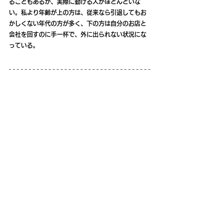
ることもあるが、実際に動ける人がほとんどいな
い。私より年齢が上の方は、従来なら引退してもお
かしくない年代の方が多く、下の方は自分のお店と
会社を回すのに手一杯で、外に出られない状況にな
っている。
《来年度に向けて》
●黒澤氏
　どうしても商店街が人材不足というところで、何
をやるにしても人がおらず、従来やっていることを
継続していくことすら難しくなっていて、新しいこ
とはとても取り組めないのが正直なところ。少し収
益化を図りたいところとしては、まちなかにフラッ
グを付けられる部分。今は梅まつりやロボッツなど
公共的なものを無料で掲示しているが、一般企業に
も貸し出して収益化し、その収益を連携などに回し
ていくことによって、連携の幅が広がる方向で使え