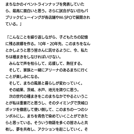
まちなかのイベントラインナップを発表していた
ら、最高に面白いと思う。さらに試合がない日もパ
ブリックビューイングが各店舗やM-SPOで展開され
ている。」
「こんなことを繰り返しながら、子どもたちの記憶
に残る故郷を作る。10年・20年先、このまちをなん
とかしようと思う皆さんに託せるように、今、私た
ちは種まきをしなければいけない。
　みんなで声を枯らして、応援して、熱狂する。
　そして、家族と一緒にアリーナのあるまちに行く
ことが楽しみになる。
　そして、まちの風景と暮らしが変わっていく。
　その結果、茨城、水戸、地元を誇りに思う。
　次の世代の種まきをこのまちなかでやるというこ
とが私は重要だと思うし、そのタイミングで茨城ロ
ボッツを徹底して使い倒して、このまちの一つのシ
ンボルにし、まちを青色で染めていくことができた
らと思っている。そういう物語を多くの皆さんと共
有し、夢を共有し、アクションを起こしていく。そ