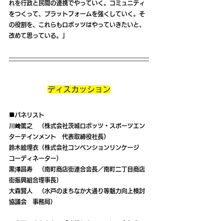
れを行政と民間の連携でやっていく。コミュニティ
をつくって、プラットフォームを強くしていく。そ
の役割を、これらもロボッツはやっていきたいと、
改めて思っている。」
ディスカッション
■パネリスト
川﨑篤之　（株式会社茨城ロボッツ・スポーツエン
ターテインメント　代表取締役社長）
鈴木絵理衣（株式会社コンベンションリンケージ　
コーディネーター）
黒澤昌寿　（南町商店街連合会長／南町二丁目商店
街振興組合理事長）
大森賢人　（水戸のまちなか大通り等魅力向上検討
協議会　事務局）