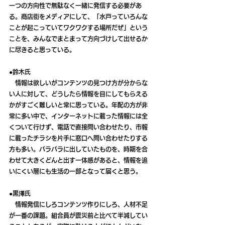
一つの方向性で無駄なく一緒に発信する必要があ
る。商店街をメディアにして、「水戸っていろんな
ことが起こっていてワクワクする場所だぜ」という
ことを、みんなでまとまって方向づけして出せるか
に尽きると思っている。
●鈴木氏
　情報は欲しいがコンテンツの見つけ方が分からな
い人に対して、どうしたら情報を目にしてもらえる
かがすごく難しいと常に思っている。年配の方が非
常に多い中で、インターネットに載った情報には全
くついて行けず、電話で直接問い合わせたり、市報
に載ったチラシを片手に窓口へ問い合わせたりする
方も多い。バラバラに出していたものを、時期を合
わせて大きくどんと出す一体感があると、情報を追
いにくい層にも生活の一部となって届くと思う。
●黒澤氏
　情報発信にしろコンテンツ作りにしろ、人材不足
が一番の課題。組合員が震災前と比べて半減してい