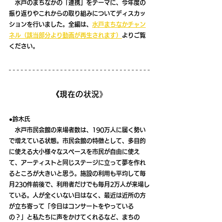
　水戸のまちなかの「連携」をテーマに、今年度の
振り返りや
これからの取り組みについてディスカッ
ションを行いました。
全編
は、
水戸まちなかチャン
ネル（該当部分より動画が再生されます）
よりご覧
ください。
《現在の状況》
●鈴木氏
　水戸市民会館の来場者数は、190万人に届く勢い
で増えている状態。市民会館の特徴として、多目的
に使える大小様々なスペースを市民が自由に使え
て、アーティストと同じステージに立って夢を作れ
るところが大きいと思う。施設の利用も平均して毎
月230件前後で、利用者だけでも毎月2万人が来場し
ている。人が全くいない日はなく、最近は近所の方
が立ち寄って「今日はコンサートをやっている
の？」と私たちに声をかけてくれるなど、まちの