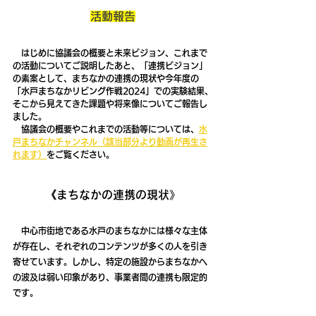
活動報告
　はじめに協議会の概要と未来ビジョン、これまで
の活動についてご説明したあと、「連携ビジョン」
の素案
として、まちなかの連携の現状や今年度の
「水戸まちなかリビング作戦2024」での実験結果、
そこから見えてきた課題や将来像についてご報告し
ました。
　協議会の概要やこれまでの活動等については、
水
戸まちなかチャンネル（該当部分より動画が再生さ
れます）
をご覧ください。
《まちなかの連携の現状》
　中心市街地である水戸のまちなかには様々な主体
が存在し、それぞれのコンテンツが多くの人を引き
寄せています。しかし、特定の施設からまちなかへ
の波及は弱い印象があり、事業者間の連携も限定的
です。