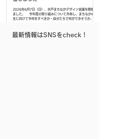
2026年6月7日（日）、水戸まちなかデザイン会議を開催し
ました。 今年度の取り組みについて共有し、まちなかの再
生に向けて今何をすべきか・自分たちで何ができそうか、自
分ごとで考えてアイデア出しを行いました。 今回は現地12
名・オンライン3名の計15名にご参加いただき、うち3名は初
参加の方でした。和気あいあいとした雰囲気の中で、活発に
​最新情報はSNSをcheck！
意見を出し合うことができました！ 1．これまでの振り返
り 水戸のまちなか大通り等魅力向上検討協議会の概要
や、水戸まちなかデザイン会議の目的・理念・留意事項につ
いてご説明したあと、これまでの取り組みについて振り返り
ました。 協議会の概要や2024年度までの取り組みについ
ては、こちらをご覧ください。 《 水戸まちなかリビング作戦
2025 》 《 大通りの歩道活用 》 歩道空間の一部を転用し、
快適な空間づくりを行いました。 《 沿道民地の活用 》 広場
や空地を利用した、より快適な空間づくりに取り組みまし
た。 《 まちなかチャレンジ 》 まちなかの空間活用として、
各提案者が主催となり自主提案企画を実施しました。 《
6月9日
第6回水戸まちなかデザインシンポジ
ウムを開催しました
2026年3月28日（土）、第6回水戸まちなかデザインシンポ