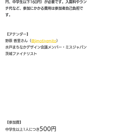
円、中学生以下160円）が必要です。入園料やラン
チ代など、参加にかかる費用は参加者自己負担で
す。
【アテンダー】
野原 香里さん（
@jimotivemito
）
水戸まちなかデザイン会議メンバー・ミスジャパン
茨城ファイナリスト
【参加費】
500円
中学生以上1人につき