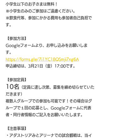
小学生以下のお子さまは無料！
※小学生のみのご参加はご遠慮ください。
※飲食代等、参加にかかる費用も参加者自己負担で
す。
【参加方法】
Googleフォームより、お申し込みをお願いしま
す。
https://forms.gle/7i1YC18QSmji7xg6A
申込締切は、3月21日（金）17:00です。
【参加定員】
10名
（定員に達し次第、募集を締め切らせていた
だきます）
複数人グループでの参加も可能です！その場合はグ
ループで１回の応募とし、Googleフォームに代表
者・同行者情報のご記入をお願いいたします。
【注意事項】
・アダストリアみとアリーナでの試合観戦は、当イ