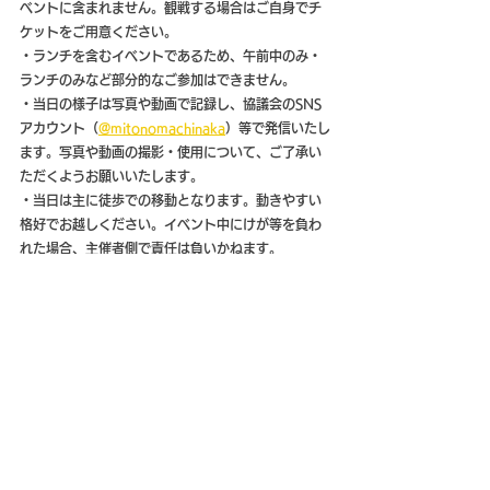
ベントに含まれません。観戦する場合はご自身でチ
ケットをご用意ください。
・ランチを含むイベントであるため、午前中のみ・
ランチのみなど部分的なご参加はできません。
・当日の様子は写真や動画で記録し、協議会のSNS
アカウント（
@mitonomachinaka
）等で発信いたし
ます。写真や動画の撮影・使用について、ご了承い
ただくようお願いいたします。
・当日は主に徒歩での移動となります。動きやすい
格好でお越しください。イベント中にけが等を負わ
れた場合、主催者側で責任は負いかねます。
・当イベントは小雨決行ですが、大雨の場合は開催
を中止する可能性がございます。中止が決定した際
は、ご記入いただいたメールアドレスにご連絡を差
し上げます。
まちなかチャレンジ2024