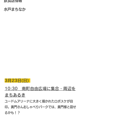
飲食店情報
水戸まちなか
3月23日(日) 
10:30　南町自由広場に集合・周辺を
まちあるき
ユードムアリーナに大きく描かれたロボスケが目
印。黄門さんおしゃべりパークでは、黄門様と話せ
るかも！？