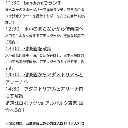
11:30　bandieraでランチ
まちなかのスポーツバーで洋食ランチ。当日のロボ
ッツ試合チケットを提示すれば、なんとお会計10％
オフ！
12:30　水戸のまちなかから偕楽園へ
水戸をこよなく愛するアテンダーが、豊富な知識で
ご案内！
13:00　偕楽園を散策
水戸藩九代藩主・徳川斉昭が造園し、日本三名園の
１つである偕楽園を、アテンダーのガイドで楽しみ
ます。
14:00　偕楽園からアダストリアみと
アリーナへ
14:30　アダストリアみとアリーナ前
にて解散
🏀茨城ロボッツ vs アルバルク東京 試
合へGO！
※
偕楽園は、茨城県民以外の方は入園料（大人320