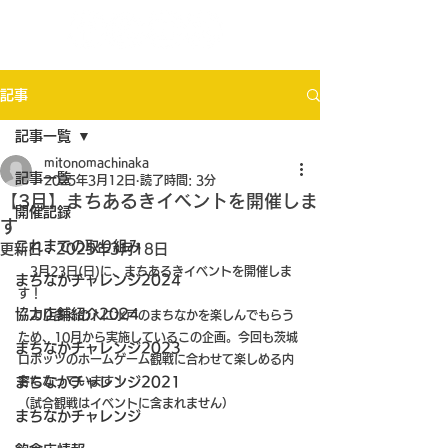
記事
記事一覧
mitonomachinaka
記事一覧
2025年3月12日
読了時間: 3分
【3月】まちあるきイベントを開催しま
開催記録
す
これまでの取り組み
更新日：
2025年3月18日
　3月23日(日)に、まちあるきイベントを開催しま
まちなかチャレンジ2024
す！
協力店舗紹介2024
　より多くの人に水戸のまちなかを楽しんでもらう
ため、10月から実施しているこの企画。今回も茨城
まちなかチャレンジ2023
ロボッツのホームゲーム観戦に合わせて楽しめる内
まちなかチャレンジ2021
容になっています！
（試合観戦はイベントに含まれません）
まちなかチャレンジ