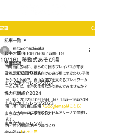
記事
記事一覧
mitonomachinaka
記事一覧
2022年10月7日
読了時間: 1分
10/16）移動式あそび場
開催記録
南町自由広場に、まちのこ団のプレイバスが来ま
これまでの取り組み
す！芝生広場が子ども向けの遊び場に早変わり♪子供
たちの主体的で、自由な遊びを支えるプレイワーカ
まちなかチャレンジ2024
ーとともに、水戸のまちなかで遊んでみませんか？
協力店舗紹介2024
日　時：2022年10月16日（日）14時～16時30分
まちなかチャレンジ2023
場　所：南町自由広場
（Googlemapはこちら）
            雨天時は隣接のユードムアリーナで開催し
まちなかチャレンジ2021
ます。
まちなかチャレンジ
内　容：移動式あそび場づくり
主　催：
まちのこ団