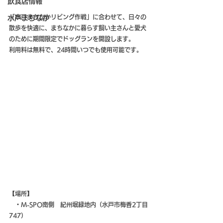
飲食店情報
「水戸まちなかリビング作戦」に合わせて、日々の
水戸まちなか
散歩を快適に、まちなかに暮らす飼い主さんと愛犬
のために期間限定でドッグランを開設します。
利用料は無料で、24時間いつでも使用可能です。
【場所】
　・
M-SPO南側　紀州堀緑地内（水戸市梅香2丁目
747）