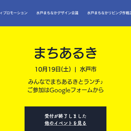
ィプロモーション
水戸まちなかデザイン会議
水戸まちなかリビング作戦2
まちあるき
10月19日(土)
  |  
水戸市
みんなでまちあるきとランチ♪
ご参加はGoogleフォームから
受付が終了しました
他のイベントを見る