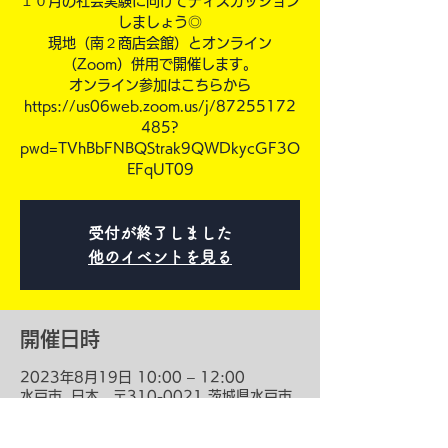
１０月の社会実験に向けてディスカッション
しましょう◎
現地（南２商店会館）とオンライン
（Zoom）併用で開催します。
オンライン参加はこちらから
https://us06web.zoom.us/j/87255172
485?
pwd=TVhBbFNBQStrak9QWDkycGF3O
EFqUT09
受付が終了しました
他のイベントを見る
開催日時
2023年8月19日 10:00 – 12:00
水戸市, 日本、〒310-0021 茨城県水戸市
南町２丁目２−２７ 南2商店会館