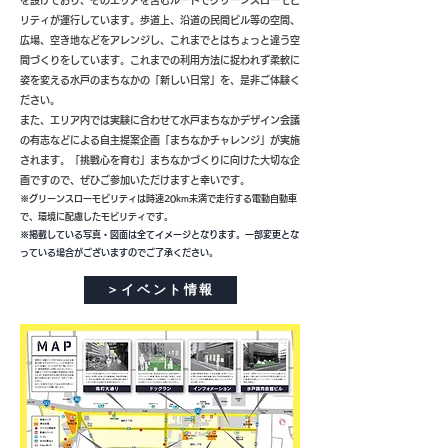
を設けており、そのエリアを含むルートでグリーンスローモビ
リティが運行しています。歩道上、沿道の民間ビル等の空間、
広場、空き地などをアレンジし、これまでとはちょっと違う空
間づくりをしています。これまでの利用方法に捉われず柔軟に
姿を変える水戸のまちなかの「新しい日常」を、是非ご体験く
ださい。
また、エリア内では実験に合わせて水戸まちなかデザイン会議
の有志などによる自主提案企画「まちなかチャレンジ」が実施
されます。「挑戦心を育む」まちなかづくりに向けた大切な企
画ですので、ぜひご参加いただけますと幸いです。
※グリーンスローモビリティは時速20km未満で走行する電動自動車
で、環境に配慮したモビリティです。
※掲載している写真・図面は全てイメージとなります。一部変更とな
っている場合がございますのでご了承ください。
＞イベント情報