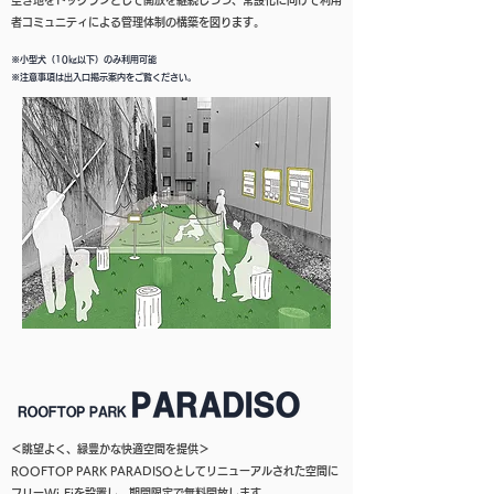
空き地をドッグランとして開放を継続しつつ、常設化に向けて利用
者コミュニティによる管理体制の構築を図ります。
※小型犬（10㎏以下）のみ利用可能
※注意事項は出入口掲示案内をご覧ください。
＜眺望よく、緑豊かな快適空間を提供＞
ROOFTOP PARK PARADISOとしてリニューアルされた空間に
フリーWi-Fiを設置し、期間限定で無料開放します。