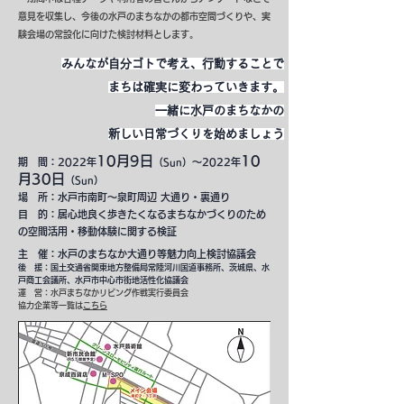
意見を収集し、今後の水戸のまちなかの都市空間づくりや、実
験会場の常設化に向けた検討材料とします。
みんなが自分ゴトで考え、行動することで
まちは確実に変わっていきます。
一緒に水戸のまちなかの
新しい日常づくりを始めましょう
10月9日
10
期 間：2022年
（Sun）～2022年
月30日
（Sun）
場 所：水戸市南町～泉町周辺 大通り・裏通り
​目 的：居心地良く歩きたくなるまちなかづくりのため
の空間活用・移動体験に関する検証
主 催：水戸のまちなか大通り等魅力向上検討協議会
後 援：国土交通省関東地方整備局常陸河川国道事務所、茨城県、水
戸商工会議所、水戸市中心市街地活性化協議会
運 営：水戸まちなかリビング作戦実行委員会
​協力企業等一覧は
こちら