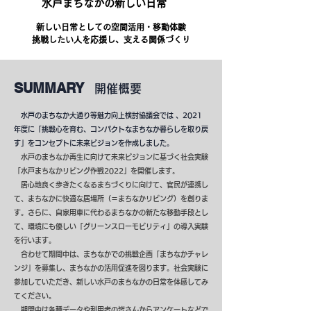
水戸まちなかの新しい日常
新しい日常としての空間活用・移動体験
​挑戦したい人を応援し、支える関係づくり
​SUMMARY
開催概要
水戸のまちなか大通り等魅力向上検討協議会では 、2021
年度に「挑戦心を育む、コンパクトなまちなか暮らしを取り戻
す」をコンセプトに未来ビジョンを作成しました。
水戸のまちなか再生に向けて未来ビジョンに基づく社会実験
「水戸まちなかリビング作戦2022」を開催します。
居心地良く歩きたくなるまちづくりに向けて、官民が連携し
て、まちなかに快適な居場所（＝まちなかリビング）を創りま
す。さらに、自家用車に代わるまちなかの新たな移動手段とし
て、環境にも優しい「グリーンスローモビリティ」の導入実験
を行います。
合わせて期間中は、まちなかでの挑戦企画「まちなかチャレ
ンジ」を募集し、まちなかの活用促進を図ります。社会実験に
参加していただき、新しい水戸のまちなかの日常を体感してみ
てください。
期間中は各種データや利用者の皆さんからアンケートなどで