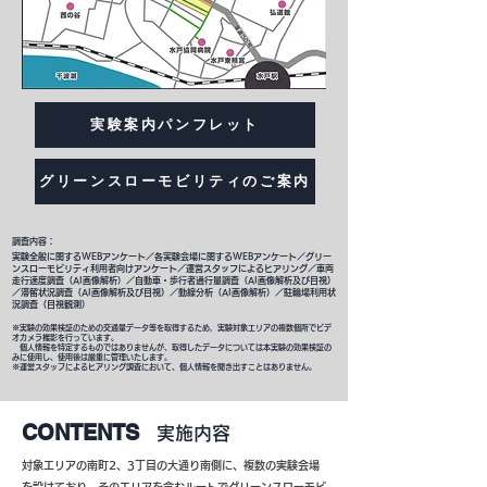
実験案内パンフレット
グリーンスローモビリティのご案内
調査内容：
実験全般に関するWEBアンケート／各実験会場に関するWEBアンケート／グリー
ンスローモビリティ利用者向けアンケート／運営スタッフによるヒアリング／車両
走行速度調査（AI画像解析）／自動車・歩行者通行量調査（AI画像解析及び目視）
／滞留状況調査（AI画像解析及び目視）／動線分析（AI画像解析）／駐輪場利用状
況調査（目視観測）
※実験の効果検証のための交通量データ等を取得するため，実験対象エリアの複数個所でビデ
オカメラ撮影を行っています。
個人情報を特定するものではありませんが、取得したデータについては本実験の効果検証の
みに使用し、使用後は厳重に管理いたします。
※運営スタッフによるヒアリング調査において、個人情報を聞き出すことはありません。
​CONTENTS
実施内容
対象エリアの南町2、3丁目の大通り南側に、複数の実験会場