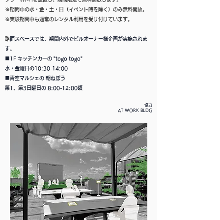
※期間中の水・金・土・日（イベント時を除く）のみ無料開放。
※実験期間中も通常のレンタル利用を受け付けています。
​
路面スペースでは、期間内外でビルオーナー様企画が実施されま
す。
■1F キッチンカーの "togo togo"
水・金曜日の10:30-14:00
■青空マルシェの 朝ねぼう
第1、第3日曜日の 8:00-12:00頃
協力
AT WORK BLDG