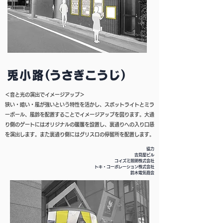
＜音と光の演出でイメージアップ＞
狭い・暗い・風が強いという特性を活かし、スポットライトとミラ
ーボール、風鈴を配置することでイメージアップを図ります。大通
り側のゲートにはオリジナルの暖簾を設置し、裏通りへの入り口感
を演出します。また裏通り側にはグリスロの停留所を配置します。
協力
​吉見屋ビル
コイズミ照明株式会社
トキ・コーポレーション株式会社
​鈴木電気商会