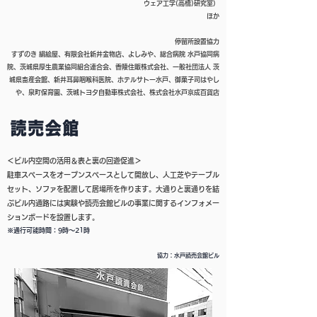
ウェア工学(高橋)研究室）
ほか​
停留所設置協力
すずのき 絹絵屋、有限会社新井金物店、よしみや、総合病院 水戸協同病
院、茨城県厚生農業協同組合連合会、香陵住販株式会社、一般社団法人 茨
城県畜産会館、新井耳鼻咽喉科医院、ホテルサトー水戸、御菓子司はやし
や、泉町保育園、茨城トヨタ自動車株式会社、株式会社水戸京成百貨店
＜ビル内空間の活用＆表と裏の回遊促進＞
駐車スペースをオープンスペースとして開放し、人工芝やテーブル
セット、ソファを配置して居場所を作ります。大通りと裏通りを結
ぶビル内通路には実験や読売会館ビルの事業に関するインフォメー
ションボードを設置します。
※通行可能時間：9時～21時
協力：水戸読売会館ビル